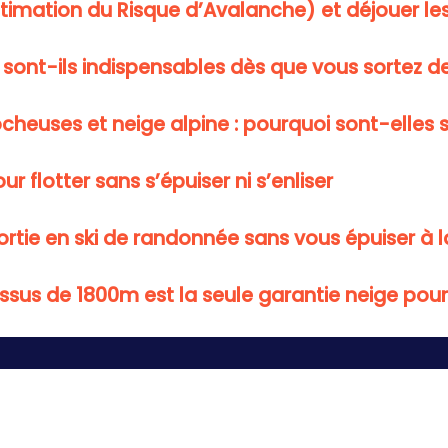
stimation du Risque d’Avalanche) et déjouer le
 sont-ils indispensables dès que vous sortez d
heuses et neige alpine : pourquoi sont-elles si
 flotter sans s’épuiser ni s’enliser
rtie en ski de randonnée sans vous épuiser à 
ssus de 1800m est la seule garantie neige pour
Plongez dans l’univers du ski : sensations et paysages !