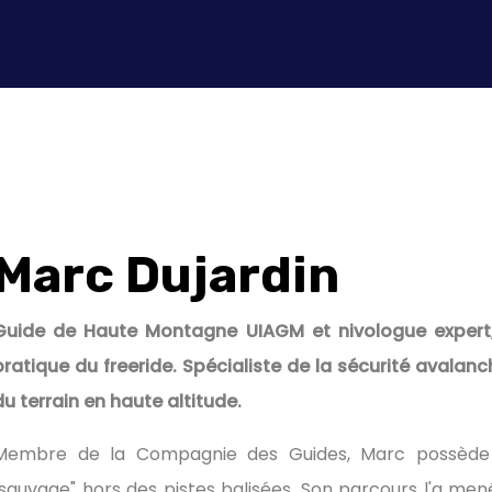
Marc Dujardin
Guide de Haute Montagne UIAGM et nivologue expert,
pratique du freeride. Spécialiste de la sécurité avalanc
du terrain en haute altitude.
Membre de la Compagnie des Guides, Marc possède u
"sauvage" hors des pistes balisées. Son parcours l'a men