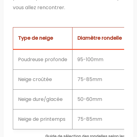
vous allez rencontrer.
Type de neige
Diamètre rondelle
P
Poudreuse profonde
95-100mm
Ex
Neige croûtée
75-85mm
M
Neige dure/glacée
50-60mm
Ex
Neige de printemps
75-85mm
B
Guide de sélection des rondelles selon les condi