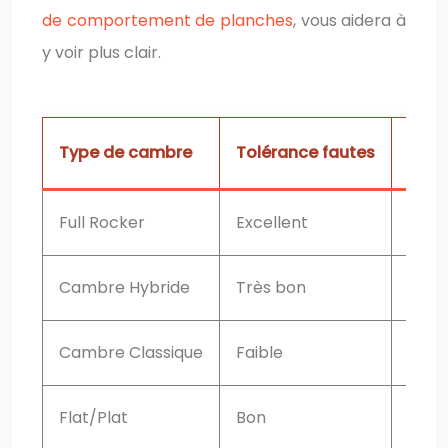
de comportement de planches
, vous aidera à
y voir plus clair.
Type de cambre
Tolérance fautes
Stabi
Full Rocker
Excellent
Faibl
Cambre Hybride
Très bon
Bonn
Cambre Classique
Faible
Exce
Flat/Plat
Bon
Moy