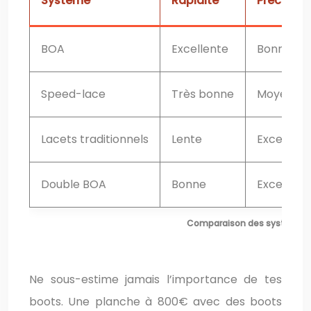
Système
Rapidité
Précision
BOA
Excellente
Bonne
Speed-lace
Très bonne
Moyenne
Lacets traditionnels
Lente
Excellent
Double BOA
Bonne
Excellent
Comparaison des systèmes 
Ne sous-estime jamais l’importance de tes
boots. Une planche à 800€ avec des boots